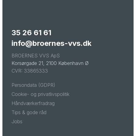
35 26 61 61
info@broernes-vvs.dk
BROERNES VVS ApS
Korsørgade 21, 2100 København Ø
CVR: 33865333
Persondata (GDPR)
Cookie- og privatlivspolitik
Håndværkerfradrag
Tips & gode råd
Jobs