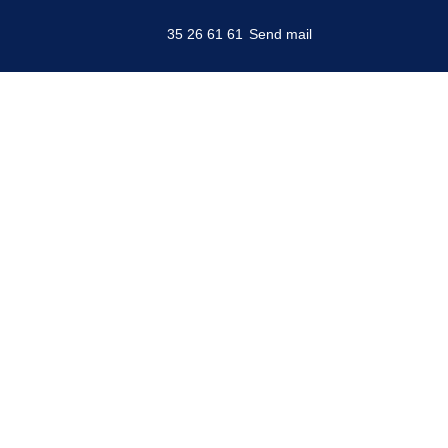
Broernes VVS ApS leverer autoriseret VVS-
35 26 61 61
Send mail
arbejde med fokus på kvalitet, sikkerhed og faglig
stolthed. Vi betjener private, virksomheder og
institutioner og sikrer holdbare løsninger med
dokumenteret kvalitetskontrol.
Besøg også vores VVS-butik på Østerbro med
baderumsmøbler og VVS-artikler.