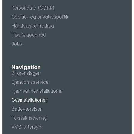
Persondata (GDPR)
Cookie- og privatlivspolitik
Håndværkerfradrag
Tips & gode råd
Jobs
Navigation
Blikkenslager
Ejendomsservice
Fjernvarmeinstallationer
Gasinstallationer
Badeværelser
Teknisk isolering
VVS-eftersyn