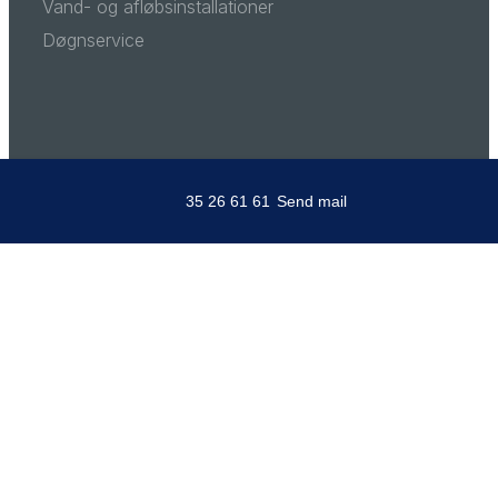
Vand- og afløbsinstallationer
Døgnservice
35 26 61 61
Send mail
Broernes VVS ApS leverer autoriseret VVS-
arbejde med fokus på kvalitet, sikkerhed og faglig
stolthed. Vi betjener private, virksomheder og
institutioner og sikrer holdbare løsninger med
dokumenteret kvalitetskontrol.
Besøg også vores VVS-butik på Østerbro med
baderumsmøbler og VVS-artikler.