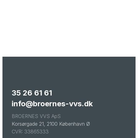
35 26 61 61
info@broernes-vvs.dk
BROERNES VVS ApS
Korsørgade 21, 2100 København Ø
CVR: 33865333