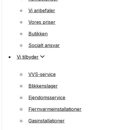
Vi anbefaler
Vores priser
Vores priser
Butikken
Butikken
Socialt ansvar
Socialt ansvar
Vi tilbyder
Vi tilbyder
VVS-service
VVS-service
Blikkenslager
Blikkenslager
Ejendomsservice
Ejendomsservice
Fjernvarmeinstallationer
Fjernvarmeinstallationer
Gasinstallationer
Gasinstallationer
Badeværelser