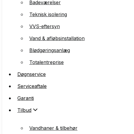
Badeværelser
Teknisk isolering
Teknisk isolering
VVS-eftersyn
VVS-eftersyn
Vand & afløbsinstallation
Vand & afløbsinstallation
Blødgøringsanlæg
Blødgøringsanlæg
Totalentreprise
Totalentreprise
Døgnservice
Døgnservice
Serviceaftale
Serviceaftale
Garanti
Garanti
Tilbud
Tilbud
Vandhaner & tilbehør
Vandhaner & tilbehør
Quooker